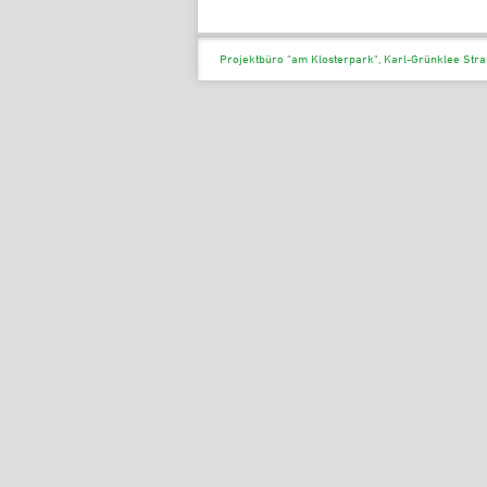
Projektbüro "am Klosterpark", Karl-Grünklee Stra