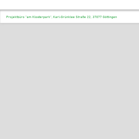
Projektbüro "am Klosterpark", Karl-Grünklee Straße 22, 37077 Göttingen