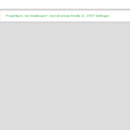
Projektbüro "am Klosterpark", Karl-Grünklee Straße 22, 37077 Göttingen