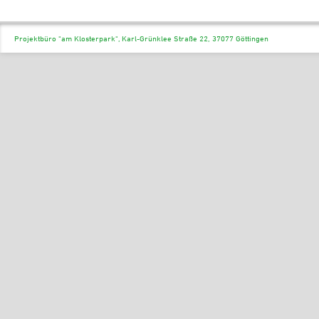
Projektbüro "am Klosterpark", Karl-Grünklee Straße 22, 37077 Göttingen