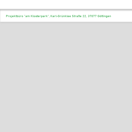
Projektbüro "am Klosterpark", Karl-Grünklee Straße 22, 37077 Göttingen